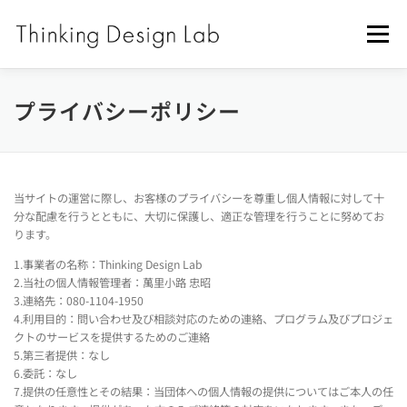
コ
ン
メニュー
テ
ン
ツ
へ
DOMAIN
PROJECTS
VALUE
PHOTO
プライバシーポリシー
ス
キ
ッ
CONTENTS
CONTACT
プ
当サイトの運営に際し、お客様のプライバシーを尊重し個人情報に対して十
分な配慮を行うとともに、大切に保護し、適正な管理を行うことに努めてお
ります。
1.事業者の名称：Thinking Design Lab
2.当社の個人情報管理者：萬里小路 忠昭
3.連絡先：080-1104-1950
4.利用目的：問い合わせ及び相談対応のための連絡、プログラム及びプロジェ
クトのサービスを提供するためのご連絡
5.第三者提供：なし
6.委託：なし
7.提供の任意性とその結果：当団体への個人情報の提供についてはご本人の任